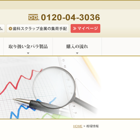
HOME
> 相場情報