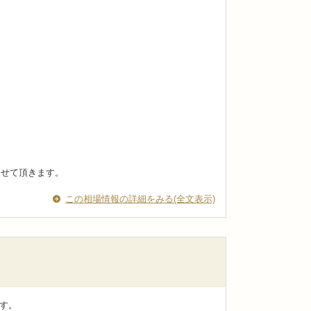
させて頂きます。
この相場情報の詳細をみる(全文表示)
ます。