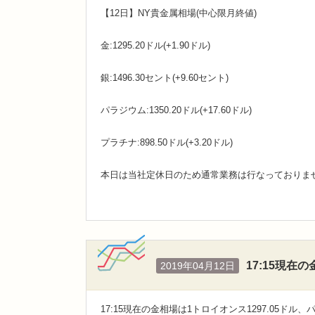
【12日】NY貴金属相場(中心限月終値)
金:1295.20ドル(+1.90ドル)
銀:1496.30セント(+9.60セント)
パラジウム:1350.20ドル(+17.60ドル)
プラチナ:898.50ドル(+3.20ドル)
本日は当社定休日のため通常業務は行なっておりま
17:15現
2019年04月12日
17:15現在の金相場は1トロイオンス1297.05ドル