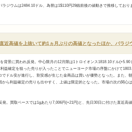
ル、パラジウムは2484.10ドル、為替は1$110円29銭前後の値動きで推移してお
直近高値を上抜いて約1ヵ月ぶりの高値となったほか、パラジウ
背景に買われ反発。中心限月の12月限は1トロイオンス1818.10ドル(+5.
が、利益確定を狙った売りが入ったことでニューヨーク市場の序盤にかけて180
でドル安が進行し、割安感が生じた金商品は買いが優勢となった。また、朝方発
因から利益確定の売りも出やすく、上値は限定的となった。市場の次の関心は
発。買取ベースでは1gあたり7,006円(+21円)と、先日30日に付けた直近