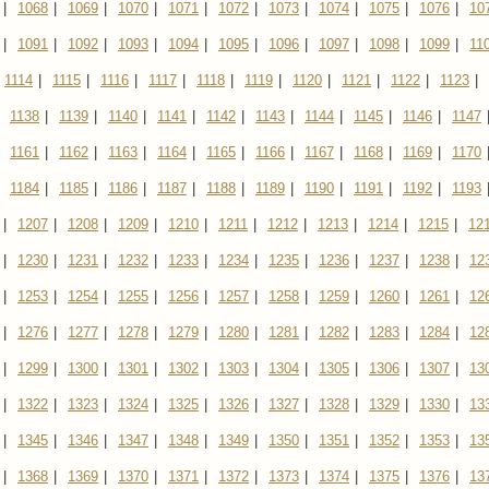
|
1068
|
1069
|
1070
|
1071
|
1072
|
1073
|
1074
|
1075
|
1076
|
10
|
1091
|
1092
|
1093
|
1094
|
1095
|
1096
|
1097
|
1098
|
1099
|
11
1114
|
1115
|
1116
|
1117
|
1118
|
1119
|
1120
|
1121
|
1122
|
1123
|
1138
|
1139
|
1140
|
1141
|
1142
|
1143
|
1144
|
1145
|
1146
|
1147
1161
|
1162
|
1163
|
1164
|
1165
|
1166
|
1167
|
1168
|
1169
|
1170
1184
|
1185
|
1186
|
1187
|
1188
|
1189
|
1190
|
1191
|
1192
|
1193
|
1207
|
1208
|
1209
|
1210
|
1211
|
1212
|
1213
|
1214
|
1215
|
12
|
1230
|
1231
|
1232
|
1233
|
1234
|
1235
|
1236
|
1237
|
1238
|
12
|
1253
|
1254
|
1255
|
1256
|
1257
|
1258
|
1259
|
1260
|
1261
|
12
|
1276
|
1277
|
1278
|
1279
|
1280
|
1281
|
1282
|
1283
|
1284
|
12
|
1299
|
1300
|
1301
|
1302
|
1303
|
1304
|
1305
|
1306
|
1307
|
13
|
1322
|
1323
|
1324
|
1325
|
1326
|
1327
|
1328
|
1329
|
1330
|
13
|
1345
|
1346
|
1347
|
1348
|
1349
|
1350
|
1351
|
1352
|
1353
|
13
|
1368
|
1369
|
1370
|
1371
|
1372
|
1373
|
1374
|
1375
|
1376
|
13