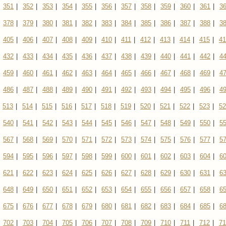
351
|
352
|
353
|
354
|
355
|
356
|
357
|
358
|
359
|
360
|
361
|
3
378
|
379
|
380
|
381
|
382
|
383
|
384
|
385
|
386
|
387
|
388
|
3
405
|
406
|
407
|
408
|
409
|
410
|
411
|
412
|
413
|
414
|
415
|
41
432
|
433
|
434
|
435
|
436
|
437
|
438
|
439
|
440
|
441
|
442
|
4
459
|
460
|
461
|
462
|
463
|
464
|
465
|
466
|
467
|
468
|
469
|
4
486
|
487
|
488
|
489
|
490
|
491
|
492
|
493
|
494
|
495
|
496
|
4
513
|
514
|
515
|
516
|
517
|
518
|
519
|
520
|
521
|
522
|
523
|
52
540
|
541
|
542
|
543
|
544
|
545
|
546
|
547
|
548
|
549
|
550
|
5
567
|
568
|
569
|
570
|
571
|
572
|
573
|
574
|
575
|
576
|
577
|
5
594
|
595
|
596
|
597
|
598
|
599
|
600
|
601
|
602
|
603
|
604
|
6
621
|
622
|
623
|
624
|
625
|
626
|
627
|
628
|
629
|
630
|
631
|
6
648
|
649
|
650
|
651
|
652
|
653
|
654
|
655
|
656
|
657
|
658
|
6
675
|
676
|
677
|
678
|
679
|
680
|
681
|
682
|
683
|
684
|
685
|
6
702
|
703
|
704
|
705
|
706
|
707
|
708
|
709
|
710
|
711
|
712
|
71