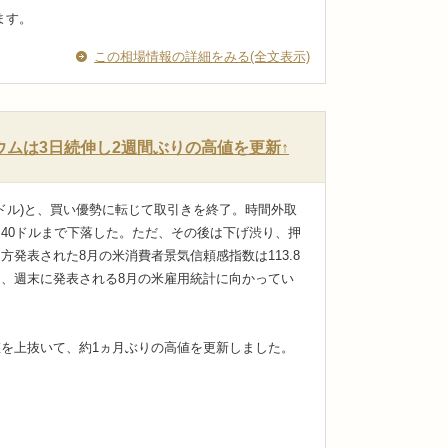
ります。
この相場情報の詳細をみる(全文表示)
ムは3日続伸し2週間ぶりの高値を更新↑
90ドル)と、買い優勢に転じて取引きを終了。時間外取
3.40ドルまで下落した。ただ、その後は下げ渋り、押
表された8月の米消費者景気信頼感指数は113.8
、週末に発表される8月の米雇用統計に向かってい
高値を上抜いて、約1ヵ月ぶりの高値を更新しました。