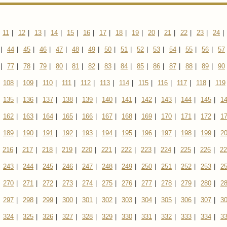
11
|
12
|
13
|
14
|
15
|
16
|
17
|
18
|
19
|
20
|
21
|
22
|
23
|
24
|
|
44
|
45
|
46
|
47
|
48
|
49
|
50
|
51
|
52
|
53
|
54
|
55
|
56
|
57
|
77
|
78
|
79
|
80
|
81
|
82
|
83
|
84
|
85
|
86
|
87
|
88
|
89
|
90
108
|
109
|
110
|
111
|
112
|
113
|
114
|
115
|
116
|
117
|
118
|
119
135
|
136
|
137
|
138
|
139
|
140
|
141
|
142
|
143
|
144
|
145
|
1
162
|
163
|
164
|
165
|
166
|
167
|
168
|
169
|
170
|
171
|
172
|
1
189
|
190
|
191
|
192
|
193
|
194
|
195
|
196
|
197
|
198
|
199
|
2
216
|
217
|
218
|
219
|
220
|
221
|
222
|
223
|
224
|
225
|
226
|
22
243
|
244
|
245
|
246
|
247
|
248
|
249
|
250
|
251
|
252
|
253
|
2
270
|
271
|
272
|
273
|
274
|
275
|
276
|
277
|
278
|
279
|
280
|
2
297
|
298
|
299
|
300
|
301
|
302
|
303
|
304
|
305
|
306
|
307
|
3
324
|
325
|
326
|
327
|
328
|
329
|
330
|
331
|
332
|
333
|
334
|
3