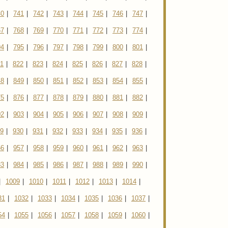
40
|
741
|
742
|
743
|
744
|
745
|
746
|
747
|
67
|
768
|
769
|
770
|
771
|
772
|
773
|
774
|
94
|
795
|
796
|
797
|
798
|
799
|
800
|
801
|
1
|
822
|
823
|
824
|
825
|
826
|
827
|
828
|
48
|
849
|
850
|
851
|
852
|
853
|
854
|
855
|
75
|
876
|
877
|
878
|
879
|
880
|
881
|
882
|
02
|
903
|
904
|
905
|
906
|
907
|
908
|
909
|
9
|
930
|
931
|
932
|
933
|
934
|
935
|
936
|
56
|
957
|
958
|
959
|
960
|
961
|
962
|
963
|
83
|
984
|
985
|
986
|
987
|
988
|
989
|
990
|
|
1009
|
1010
|
1011
|
1012
|
1013
|
1014
|
31
|
1032
|
1033
|
1034
|
1035
|
1036
|
1037
|
54
|
1055
|
1056
|
1057
|
1058
|
1059
|
1060
|