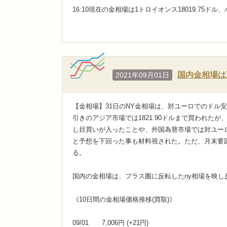
16:10現在の金相場は1トロイオンス18019.75ド
国内金相場は
2021年09月01日
【金相場】31日のNY金相場は、対ユーロでのドル安を
引きのアジア市場では1821.90ドルまで買われた
し目買いが入ったことや、外国為替市場では対ユーロ
と予想を下回った事も材料視された。ただ、月末要
る。
国内の金相場は、プラス圏に反転したny相場を映し反
《10日間の金相場価格推移(買取)》
09/01 7,006円 (+21円)