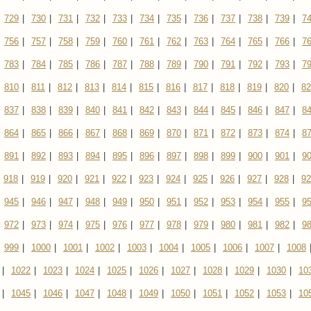
729
|
730
|
731
|
732
|
733
|
734
|
735
|
736
|
737
|
738
|
739
|
7
756
|
757
|
758
|
759
|
760
|
761
|
762
|
763
|
764
|
765
|
766
|
7
783
|
784
|
785
|
786
|
787
|
788
|
789
|
790
|
791
|
792
|
793
|
7
810
|
811
|
812
|
813
|
814
|
815
|
816
|
817
|
818
|
819
|
820
|
82
837
|
838
|
839
|
840
|
841
|
842
|
843
|
844
|
845
|
846
|
847
|
8
864
|
865
|
866
|
867
|
868
|
869
|
870
|
871
|
872
|
873
|
874
|
8
891
|
892
|
893
|
894
|
895
|
896
|
897
|
898
|
899
|
900
|
901
|
9
918
|
919
|
920
|
921
|
922
|
923
|
924
|
925
|
926
|
927
|
928
|
92
945
|
946
|
947
|
948
|
949
|
950
|
951
|
952
|
953
|
954
|
955
|
9
972
|
973
|
974
|
975
|
976
|
977
|
978
|
979
|
980
|
981
|
982
|
9
999
|
1000
|
1001
|
1002
|
1003
|
1004
|
1005
|
1006
|
1007
|
1008
|
1022
|
1023
|
1024
|
1025
|
1026
|
1027
|
1028
|
1029
|
1030
|
10
|
1045
|
1046
|
1047
|
1048
|
1049
|
1050
|
1051
|
1052
|
1053
|
10