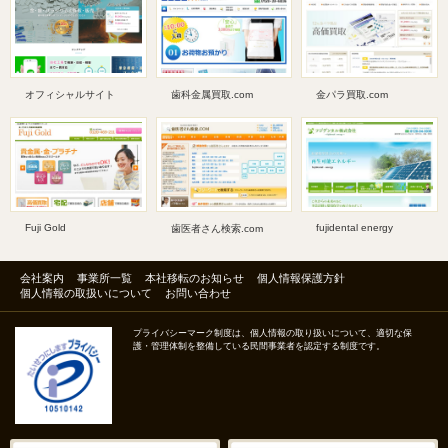
オフィシャルサイト
歯科金属買取.com
金パラ買取.com
Fuji Gold
fujidental energy
歯医者さん検索.com
会社案内
事業所一覧
本社移転のお知らせ
個人情報保護方針
個人情報の取扱いについて
お問い合わせ
プライバシーマーク制度は、個人情報の取り扱いについて、適切な保
護・管理体制を整備している民間事業者を認定する制度です。