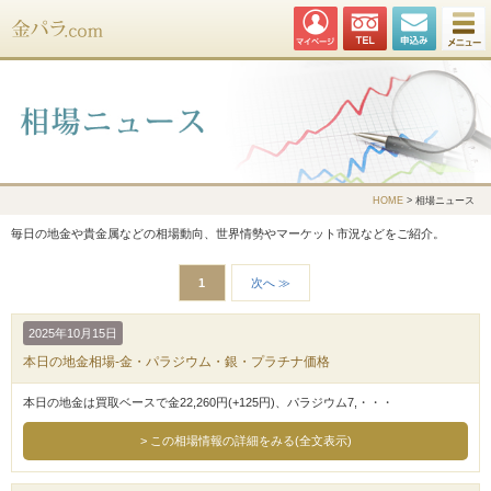
金パラ.com
HOME
> 相場ニュース
毎日の地金や貴金属などの相場動向、世界情勢やマーケット市況などをご紹介。
1
次へ ≫
2025年10月15日
本日の地金相場-金・パラジウム・銀・プラチナ価格
本日の地金は買取ベースで金22,260円(+125円)、パラジウム7,・・・
この相場情報の詳細をみる(全文表示)