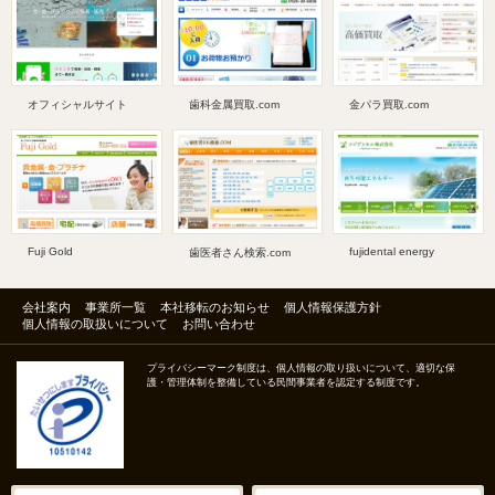
オフィシャルサイト
歯科金属買取.com
金パラ買取.com
Fuji Gold
fujidental energy
歯医者さん検索.com
会社案内
事業所一覧
本社移転のお知らせ
個人情報保護方針
個人情報の取扱いについて
お問い合わせ
プライバシーマーク制度は、個人情報の取り扱いについて、適切な保
護・管理体制を整備している民間事業者を認定する制度です。