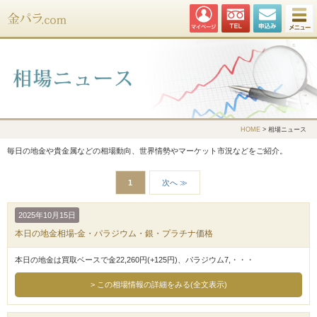
金パラ.com
HOME
> 相場ニュース
毎日の地金や貴金属などの相場動向、世界情勢やマーケット市況などをご紹介。
1
次へ ≫
2025年10月15日
本日の地金相場-金・パラジウム・銀・プラチナ価格
本日の地金は買取ベースで金22,260円(+125円)、パラジウム7,・・・
この相場情報の詳細をみる(全文表示)