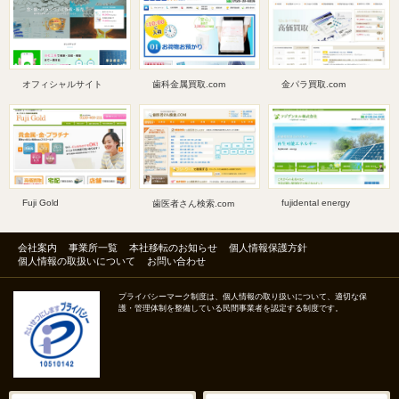
オフィシャルサイト
歯科金属買取.com
金パラ買取.com
Fuji Gold
fujidental energy
歯医者さん検索.com
会社案内
事業所一覧
本社移転のお知らせ
個人情報保護方針
個人情報の取扱いについて
お問い合わせ
プライバシーマーク制度は、個人情報の取り扱いについて、適切な保
護・管理体制を整備している民間事業者を認定する制度です。