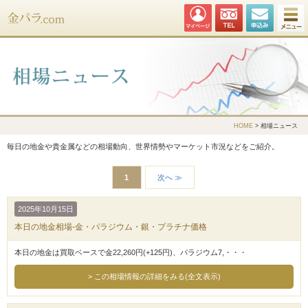
金パラ.com
HOME
> 相場ニュース
毎日の地金や貴金属などの相場動向、世界情勢やマーケット市況などをご紹介。
1
次へ ≫
2025年10月15日
本日の地金相場-金・パラジウム・銀・プラチナ価格
本日の地金は買取ベースで金22,260円(+125円)、パラジウム7,・・・
この相場情報の詳細をみる(全文表示)