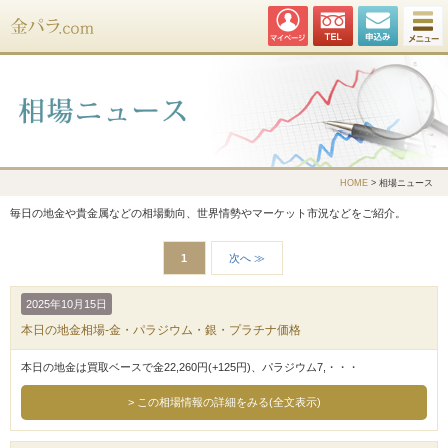
金パラ.com
HOME
> 相場ニュース
毎日の地金や貴金属などの相場動向、世界情勢やマーケット市況などをご紹介。
1
次へ ≫
2025年10月15日
本日の地金相場-金・パラジウム・銀・プラチナ価格
本日の地金は買取ベースで金22,260円(+125円)、パラジウム7,・・・
この相場情報の詳細をみる(全文表示)