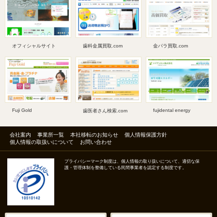
オフィシャルサイト
歯科金属買取.com
金パラ買取.com
Fuji Gold
fujidental energy
歯医者さん検索.com
会社案内
事業所一覧
本社移転のお知らせ
個人情報保護方針
個人情報の取扱いについて
お問い合わせ
プライバシーマーク制度は、個人情報の取り扱いについて、適切な保
護・管理体制を整備している民間事業者を認定する制度です。