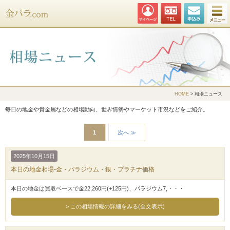
金パラ.com
HOME
> 相場ニュース
毎日の地金や貴金属などの相場動向、世界情勢やマーケット市況などをご紹介。
1
次へ ≫
2025年10月15日
本日の地金相場-金・パラジウム・銀・プラチナ価格
本日の地金は買取ベースで金22,260円(+125円)、パラジウム7,・・・
この相場情報の詳細をみる(全文表示)