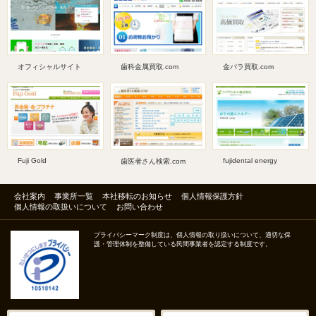
オフィシャルサイト
歯科金属買取.com
金パラ買取.com
Fuji Gold
fujidental energy
歯医者さん検索.com
会社案内
事業所一覧
本社移転のお知らせ
個人情報保護方針
個人情報の取扱いについて
お問い合わせ
プライバシーマーク制度は、個人情報の取り扱いについて、適切な保
護・管理体制を整備している民間事業者を認定する制度です。