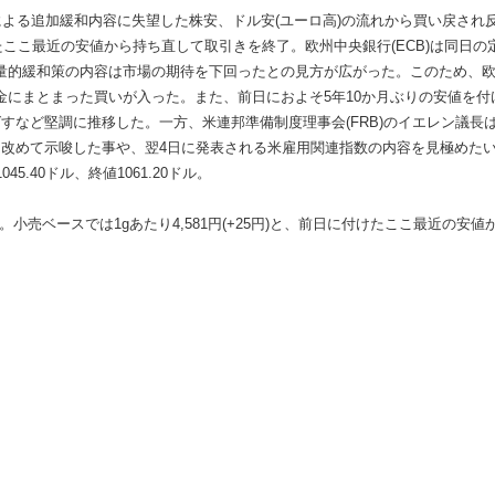
による追加緩和内容に失望した株安、ドル安(ユーロ高)の流れから買い戻され反発
つけたここ最近の安値から持ち直して取引きを終了。欧州中央銀行(ECB)は同
量的緩和策の内容は市場の期待を下回ったとの見方が広がった。このため、
金にまとまった買いが入った。また、前日におよそ5年10か月ぶりの安値を
伸ばすなど堅調に推移した。一方、米連邦準備制度理事会(FRB)のイエレン議長
性を改めて示唆した事や、翌4日に発表される米雇用関連指数の内容を見極めた
5.40ドル、終値1061.20ドル。
小売ベースでは1gあたり4,581円(+25円)と、前日に付けたここ最近の