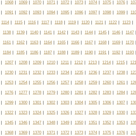
|
1068
|
1069
|
1070
|
1071
|
1072
|
1073
|
1074
|
1075
|
1076
|
10
|
1091
|
1092
|
1093
|
1094
|
1095
|
1096
|
1097
|
1098
|
1099
|
11
1114
|
1115
|
1116
|
1117
|
1118
|
1119
|
1120
|
1121
|
1122
|
1123
|
1138
|
1139
|
1140
|
1141
|
1142
|
1143
|
1144
|
1145
|
1146
|
1147
1161
|
1162
|
1163
|
1164
|
1165
|
1166
|
1167
|
1168
|
1169
|
1170
1184
|
1185
|
1186
|
1187
|
1188
|
1189
|
1190
|
1191
|
1192
|
1193
|
1207
|
1208
|
1209
|
1210
|
1211
|
1212
|
1213
|
1214
|
1215
|
12
|
1230
|
1231
|
1232
|
1233
|
1234
|
1235
|
1236
|
1237
|
1238
|
12
|
1253
|
1254
|
1255
|
1256
|
1257
|
1258
|
1259
|
1260
|
1261
|
12
|
1276
|
1277
|
1278
|
1279
|
1280
|
1281
|
1282
|
1283
|
1284
|
12
|
1299
|
1300
|
1301
|
1302
|
1303
|
1304
|
1305
|
1306
|
1307
|
13
|
1322
|
1323
|
1324
|
1325
|
1326
|
1327
|
1328
|
1329
|
1330
|
13
|
1345
|
1346
|
1347
|
1348
|
1349
|
1350
|
1351
|
1352
|
1353
|
13
|
1368
|
1369
|
1370
|
1371
|
1372
|
1373
|
1374
|
1375
|
1376
|
13