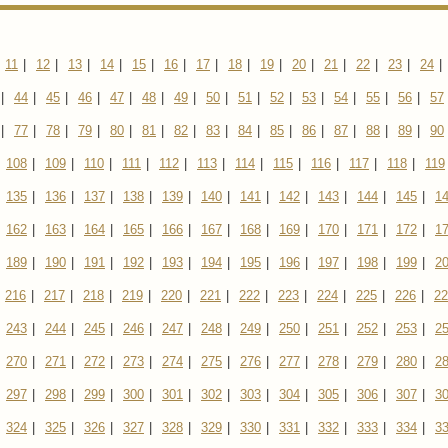
11
|
12
|
13
|
14
|
15
|
16
|
17
|
18
|
19
|
20
|
21
|
22
|
23
|
24
|
|
44
|
45
|
46
|
47
|
48
|
49
|
50
|
51
|
52
|
53
|
54
|
55
|
56
|
57
|
77
|
78
|
79
|
80
|
81
|
82
|
83
|
84
|
85
|
86
|
87
|
88
|
89
|
90
108
|
109
|
110
|
111
|
112
|
113
|
114
|
115
|
116
|
117
|
118
|
119
135
|
136
|
137
|
138
|
139
|
140
|
141
|
142
|
143
|
144
|
145
|
1
162
|
163
|
164
|
165
|
166
|
167
|
168
|
169
|
170
|
171
|
172
|
1
189
|
190
|
191
|
192
|
193
|
194
|
195
|
196
|
197
|
198
|
199
|
2
216
|
217
|
218
|
219
|
220
|
221
|
222
|
223
|
224
|
225
|
226
|
22
243
|
244
|
245
|
246
|
247
|
248
|
249
|
250
|
251
|
252
|
253
|
2
270
|
271
|
272
|
273
|
274
|
275
|
276
|
277
|
278
|
279
|
280
|
2
297
|
298
|
299
|
300
|
301
|
302
|
303
|
304
|
305
|
306
|
307
|
3
324
|
325
|
326
|
327
|
328
|
329
|
330
|
331
|
332
|
333
|
334
|
3