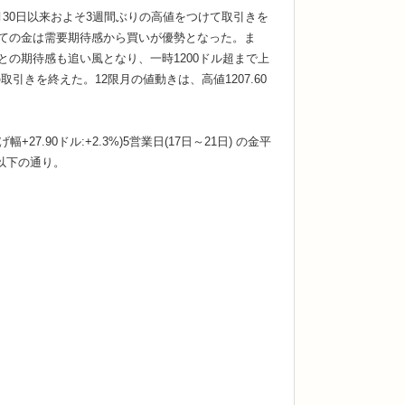
は先月30日以来およそ3週間ぶりの高値をつけて取引きを
しての金は需要期待感から買いが優勢となった。ま
との期待感も追い風となり、一時1200ドル超まで上
を終えた。12限月の値動きは、高値1207.60
7.90ドル:+2.3%)5営業日(17日～21日) の金平
きは以下の通り。