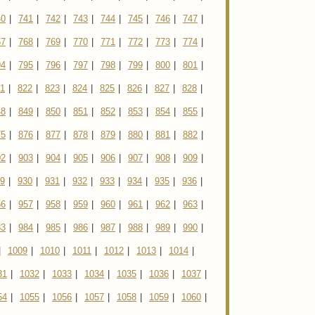
40
|
741
|
742
|
743
|
744
|
745
|
746
|
747
|
67
|
768
|
769
|
770
|
771
|
772
|
773
|
774
|
94
|
795
|
796
|
797
|
798
|
799
|
800
|
801
|
1
|
822
|
823
|
824
|
825
|
826
|
827
|
828
|
48
|
849
|
850
|
851
|
852
|
853
|
854
|
855
|
75
|
876
|
877
|
878
|
879
|
880
|
881
|
882
|
02
|
903
|
904
|
905
|
906
|
907
|
908
|
909
|
9
|
930
|
931
|
932
|
933
|
934
|
935
|
936
|
56
|
957
|
958
|
959
|
960
|
961
|
962
|
963
|
83
|
984
|
985
|
986
|
987
|
988
|
989
|
990
|
|
1009
|
1010
|
1011
|
1012
|
1013
|
1014
|
31
|
1032
|
1033
|
1034
|
1035
|
1036
|
1037
|
54
|
1055
|
1056
|
1057
|
1058
|
1059
|
1060
|