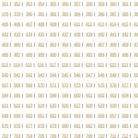
351
|
352
|
353
|
354
|
355
|
356
|
357
|
358
|
359
|
360
|
361
|
3
378
|
379
|
380
|
381
|
382
|
383
|
384
|
385
|
386
|
387
|
388
|
3
405
|
406
|
407
|
408
|
409
|
410
|
411
|
412
|
413
|
414
|
415
|
41
432
|
433
|
434
|
435
|
436
|
437
|
438
|
439
|
440
|
441
|
442
|
4
459
|
460
|
461
|
462
|
463
|
464
|
465
|
466
|
467
|
468
|
469
|
4
486
|
487
|
488
|
489
|
490
|
491
|
492
|
493
|
494
|
495
|
496
|
4
513
|
514
|
515
|
516
|
517
|
518
|
519
|
520
|
521
|
522
|
523
|
52
540
|
541
|
542
|
543
|
544
|
545
|
546
|
547
|
548
|
549
|
550
|
5
567
|
568
|
569
|
570
|
571
|
572
|
573
|
574
|
575
|
576
|
577
|
5
594
|
595
|
596
|
597
|
598
|
599
|
600
|
601
|
602
|
603
|
604
|
6
621
|
622
|
623
|
624
|
625
|
626
|
627
|
628
|
629
|
630
|
631
|
6
648
|
649
|
650
|
651
|
652
|
653
|
654
|
655
|
656
|
657
|
658
|
6
675
|
676
|
677
|
678
|
679
|
680
|
681
|
682
|
683
|
684
|
685
|
6
702
|
703
|
704
|
705
|
706
|
707
|
708
|
709
|
710
|
711
|
712
|
71