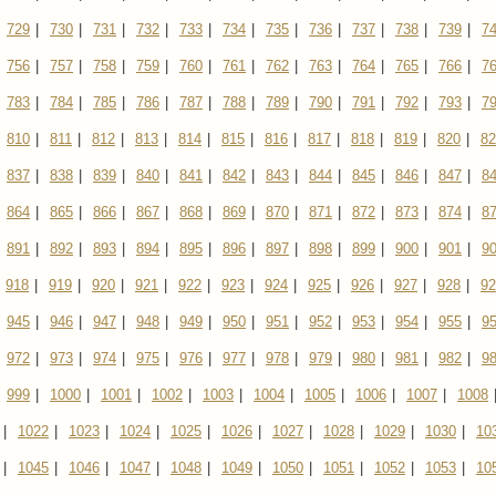
729
|
730
|
731
|
732
|
733
|
734
|
735
|
736
|
737
|
738
|
739
|
7
756
|
757
|
758
|
759
|
760
|
761
|
762
|
763
|
764
|
765
|
766
|
7
783
|
784
|
785
|
786
|
787
|
788
|
789
|
790
|
791
|
792
|
793
|
7
810
|
811
|
812
|
813
|
814
|
815
|
816
|
817
|
818
|
819
|
820
|
82
837
|
838
|
839
|
840
|
841
|
842
|
843
|
844
|
845
|
846
|
847
|
8
864
|
865
|
866
|
867
|
868
|
869
|
870
|
871
|
872
|
873
|
874
|
8
891
|
892
|
893
|
894
|
895
|
896
|
897
|
898
|
899
|
900
|
901
|
9
918
|
919
|
920
|
921
|
922
|
923
|
924
|
925
|
926
|
927
|
928
|
92
945
|
946
|
947
|
948
|
949
|
950
|
951
|
952
|
953
|
954
|
955
|
9
972
|
973
|
974
|
975
|
976
|
977
|
978
|
979
|
980
|
981
|
982
|
9
999
|
1000
|
1001
|
1002
|
1003
|
1004
|
1005
|
1006
|
1007
|
1008
|
1022
|
1023
|
1024
|
1025
|
1026
|
1027
|
1028
|
1029
|
1030
|
10
|
1045
|
1046
|
1047
|
1048
|
1049
|
1050
|
1051
|
1052
|
1053
|
10