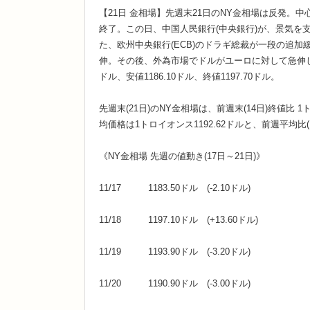
【21日 金相場】先週末21日のNY金相場は反発。中心
終了。この日、中国人民銀行(中央銀行)が、景気を
た、欧州中央銀行(ECB)のドラギ総裁が一段の追
伸。その後、外為市場でドルがユーロに対して急伸し
ドル、安値1186.10ドル、終値1197.70ドル。
先週末(21日)のNY金相場は、前週末(14日)終値比 1ト
均価格は1トロイオンス1192.62ドルと、前週平均比(10
《NY金相場 先週の値動き(17日～21日)》
11/17 1183.50ドル (-2.10ドル)
11/18 1197.10ドル (+13.60ドル)
11/19 1193.90ドル (-3.20ドル)
11/20 1190.90ドル (-3.00ドル)