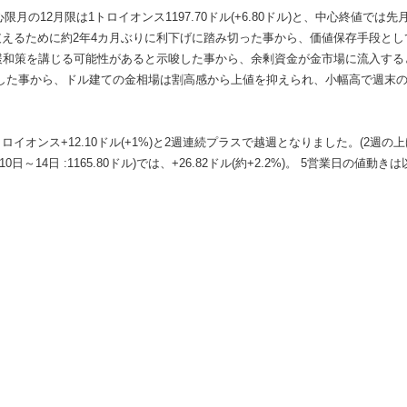
限月の12月限は1トロイオンス1197.70ドル(+6.80ドル)と、中心終値で
支えるために約2年4カ月ぶりに利下げに踏み切った事から、価値保存手段と
加緩和策を講じる可能性があると示唆した事から、余剰資金が金市場に流入する
た事から、ドル建ての金相場は割高感から上値を抑えられ、小幅高で週末の取引き
ロイオンス+12.10ドル(+1%)と2週連続プラスで越週となりました。(2週の上げ幅+2
日～14日 :1165.80ドル)では、+26.82ドル(約+2.2%)。 5営業日の値動