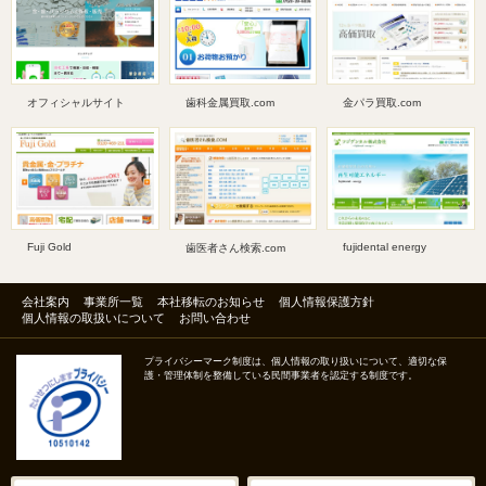
オフィシャルサイト
歯科金属買取.com
金パラ買取.com
Fuji Gold
fujidental energy
歯医者さん検索.com
会社案内
事業所一覧
本社移転のお知らせ
個人情報保護方針
個人情報の取扱いについて
お問い合わせ
プライバシーマーク制度は、個人情報の取り扱いについて、適切な保
護・管理体制を整備している民間事業者を認定する制度です。