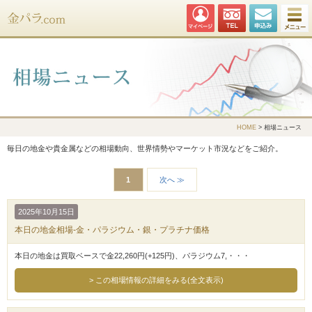
金パラ.com
HOME
> 相場ニュース
毎日の地金や貴金属などの相場動向、世界情勢やマーケット市況などをご紹介。
1
次へ ≫
2025年10月15日
本日の地金相場-金・パラジウム・銀・プラチナ価格
本日の地金は買取ベースで金22,260円(+125円)、パラジウム7,・・・
この相場情報の詳細をみる(全文表示)