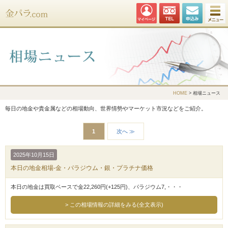
金パラ.com
HOME
> 相場ニュース
毎日の地金や貴金属などの相場動向、世界情勢やマーケット市況などをご紹介。
1
次へ ≫
2025年10月15日
本日の地金相場-金・パラジウム・銀・プラチナ価格
本日の地金は買取ベースで金22,260円(+125円)、パラジウム7,・・・
この相場情報の詳細をみる(全文表示)