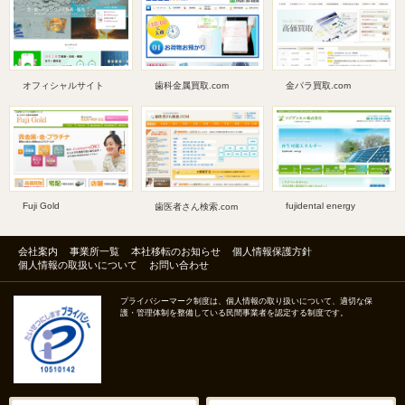
オフィシャルサイト
歯科金属買取.com
金パラ買取.com
Fuji Gold
fujidental energy
歯医者さん検索.com
会社案内
事業所一覧
本社移転のお知らせ
個人情報保護方針
個人情報の取扱いについて
お問い合わせ
プライバシーマーク制度は、個人情報の取り扱いについて、適切な保
護・管理体制を整備している民間事業者を認定する制度です。