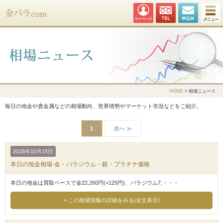
金パラ.com
HOME
> 相場ニュース
毎日の地金や貴金属などの相場動向、世界情勢やマーケット市況などをご紹介。
1
次へ ≫
2025年10月15日
本日の地金相場-金・パラジウム・銀・プラチナ価格
本日の地金は買取ベースで金22,260円(+125円)、パラジウム7,・・・
この相場情報の詳細をみる(全文表示)