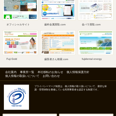
オフィシャルサイト
歯科金属買取.com
金パラ買取.com
Fuji Gold
fujidental energy
歯医者さん検索.com
会社案内
事業所一覧
本社移転のお知らせ
個人情報保護方針
個人情報の取扱いについて
お問い合わせ
プライバシーマーク制度は、個人情報の取り扱いについて、適切な保
護・管理体制を整備している民間事業者を認定する制度です。