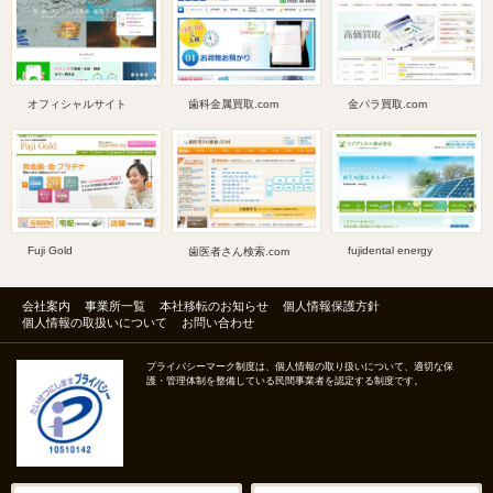
オフィシャルサイト
歯科金属買取.com
金パラ買取.com
Fuji Gold
fujidental energy
歯医者さん検索.com
会社案内
事業所一覧
本社移転のお知らせ
個人情報保護方針
個人情報の取扱いについて
お問い合わせ
プライバシーマーク制度は、個人情報の取り扱いについて、適切な保
護・管理体制を整備している民間事業者を認定する制度です。