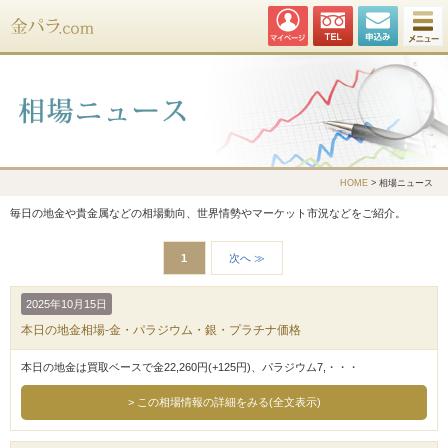
金パラ.com
HOME
> 相場ニュース
毎日の地金や貴金属などの相場動向、世界情勢やマーケット市況などをご紹介。
1
次へ ≫
2025年10月15日
本日の地金相場-金・パラジウム・銀・プラチナ価格
本日の地金は買取ベースで金22,260円(+125円)、パラジウム7,・・・
この相場情報の詳細をみる(全文表示)