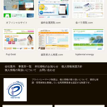
オフィシャルサイト
歯科金属買取.com
金パラ買取.com
Fuji Gold
fujidental energy
歯医者さん検索.com
会社案内
事業所一覧
本社移転のお知らせ
個人情報保護方針
個人情報の取扱いについて
お問い合わせ
プライバシーマーク制度は、個人情報の取り扱いについて、適切な保
護・管理体制を整備している民間事業者を認定する制度です。