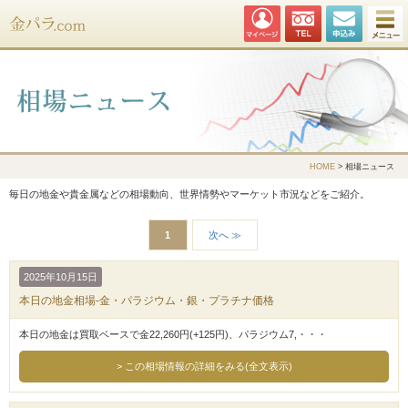
金パラ.com
HOME
> 相場ニュース
毎日の地金や貴金属などの相場動向、世界情勢やマーケット市況などをご紹介。
1
次へ ≫
2025年10月15日
本日の地金相場-金・パラジウム・銀・プラチナ価格
本日の地金は買取ベースで金22,260円(+125円)、パラジウム7,・・・
この相場情報の詳細をみる(全文表示)