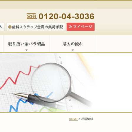
HOME
> 相場情報