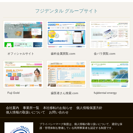
フジデンタル グループサイト
オフィシャルサイト
歯科金属買取.com
金パラ買取.com
Fuji Gold
fujidental energy
歯医者さん検索.com
会社案内
事業所一覧
本社移転のお知らせ
個人情報保護方針
個人情報の取扱いについて
お問い合わせ
プライバシーマーク制度は、個人情報の取り扱いについて、適切な保
護・管理体制を整備している民間事業者を認定する制度です。