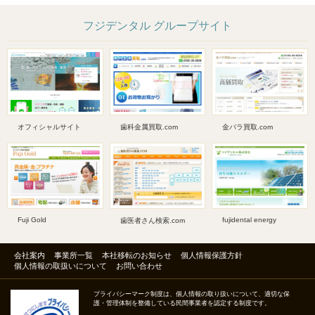
フジデンタル グループサイト
オフィシャルサイト
歯科金属買取.com
金パラ買取.com
Fuji Gold
fujidental energy
歯医者さん検索.com
会社案内
事業所一覧
本社移転のお知らせ
個人情報保護方針
個人情報の取扱いについて
お問い合わせ
プライバシーマーク制度は、個人情報の取り扱いについて、適切な保
護・管理体制を整備している民間事業者を認定する制度です。