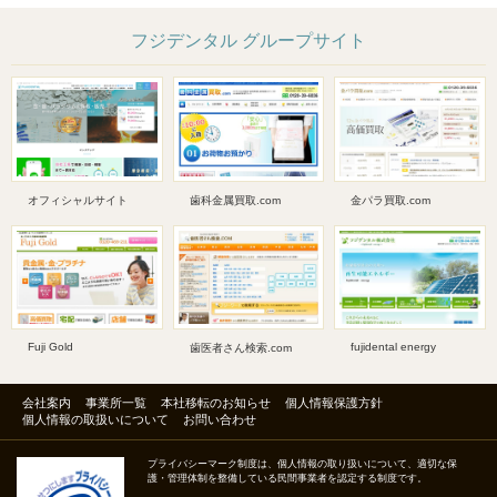
フジデンタル グループサイト
オフィシャルサイト
歯科金属買取.com
金パラ買取.com
Fuji Gold
fujidental energy
歯医者さん検索.com
会社案内
事業所一覧
本社移転のお知らせ
個人情報保護方針
個人情報の取扱いについて
お問い合わせ
プライバシーマーク制度は、個人情報の取り扱いについて、適切な保
護・管理体制を整備している民間事業者を認定する制度です。